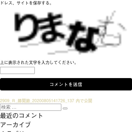
ドレス、サイトを保存する。
上に表示された文字を入力してください。
投
2909_Ｒ_膝関節_20200805141726_137
内で公開
検
稿
検
索:
最近のコメント
索
ナ
アーカイブ
ビ