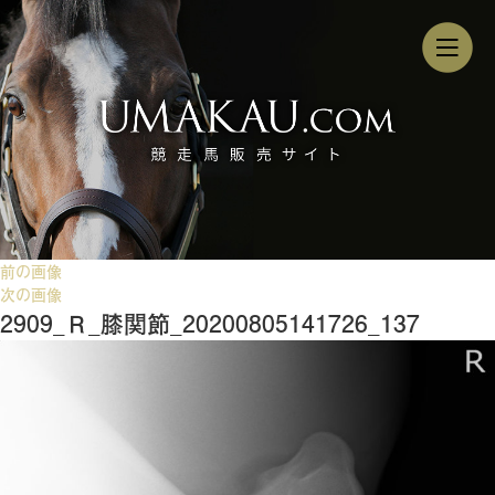
前の画像
次の画像
2909_Ｒ_膝関節_20200805141726_137