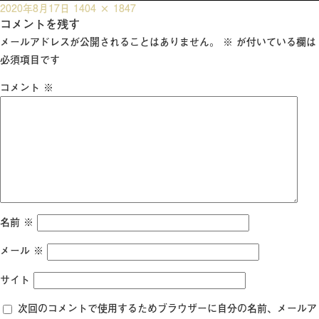
投
フ
2020年8月17日
1404 × 1847
稿
コメントを残す
ル
日:
サ
メールアドレスが公開されることはありません。
※
が付いている欄は
イ
必須項目です
ズ
コメント
※
名前
※
メール
※
サイト
次回のコメントで使用するためブラウザーに自分の名前、メールア