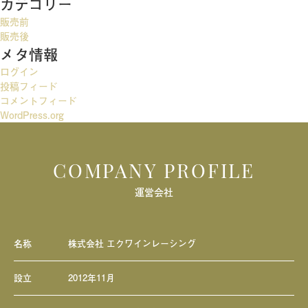
カテゴリー
ゲ
販売前
ー
販売後
メタ情報
シ
ログイン
ョ
投稿フィード
ン
コメントフィード
WordPress.org
COMPANY PROFILE
運営会社
名称
株式会社 エクワインレーシング
設立
2012年11月