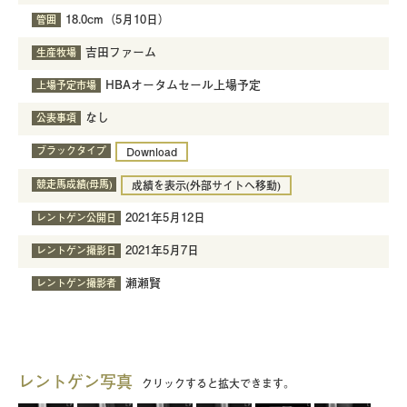
18.0cm（5月10日）
管囲
吉田ファーム
生産牧場
HBAオータムセール上場予定
上場予定市場
なし
公表事項
ブラックタイプ
Download
競走馬成績(母馬)
成績を表示(外部サイトへ移動)
2021年5月12日
レントゲン公開日
2021年5月7日
レントゲン撮影日
瀬瀬賢
レントゲン撮影者
レントゲン写真
クリックすると拡大できます。