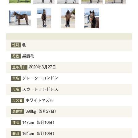
牝
性別
黒鹿毛
毛色
2020年3月27日
生年月日
グレーターロンドン
父名
スカーレットドレス
母名
ホワイトマズル
母父名
398㎏（9月27日）
馬体重
147cm（5月10日）
体高
164cm（5月10日）
胸囲