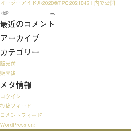
投
オージーアイドル2020@TPC20210421
内で公開
検
稿
検
索:
最近のコメント
索
ナ
アーカイブ
ビ
カテゴリー
ゲ
販売前
ー
販売後
メタ情報
シ
ログイン
ョ
投稿フィード
ン
コメントフィード
WordPress.org