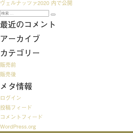
投
ヴェルナッツァ2020
内で公開
検
稿
検
索:
最近のコメント
索
ナ
アーカイブ
ビ
カテゴリー
ゲ
販売前
ー
販売後
メタ情報
シ
ログイン
ョ
投稿フィード
ン
コメントフィード
WordPress.org