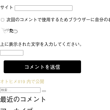
サイト
次回のコメントで使用するためブラウザーに自分の
上に表示された文字を入力してください。
投
オトヒメII19
内で公開
検
稿
検
索:
最近のコメント
索
ナ