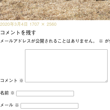
投
フ
2020年3月4日
1707 × 2560
稿
ル
コメントを残す
日:
サ
メールアドレスが公開されることはありません。
※
が
イ
ズ
コメント
※
名前
※
メール
※