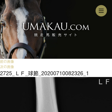
前の画像
次の画像
2725_ＬＦ_球節_20200710082326_1