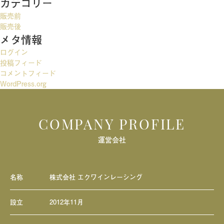
カテゴリー
ゲ
販売前
ー
販売後
メタ情報
シ
ログイン
ョ
投稿フィード
ン
コメントフィード
WordPress.org
COMPANY PROFILE
運営会社
名称
株式会社 エクワインレーシング
設立
2012年11月