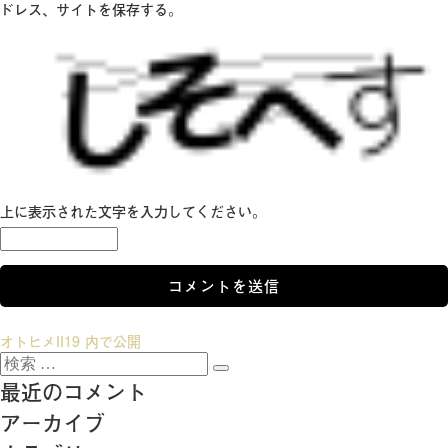
ドレス、サイトを保存する。
上に表示された文字を入力してください。
投
オトヒメII19
内で公開
検
稿
検
索:
最近のコメント
索
ナ
アーカイブ
ビ