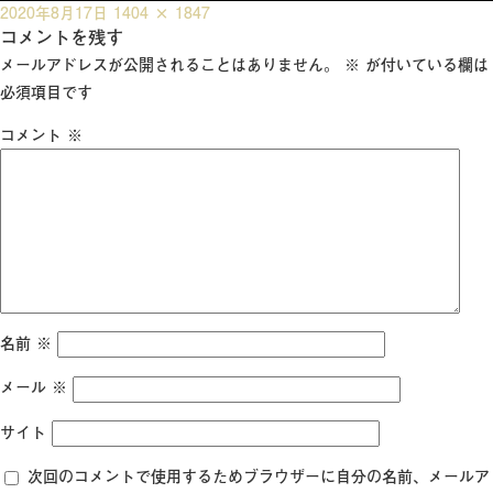
投
フ
2020年8月17日
1404 × 1847
稿
コメントを残す
ル
日:
サ
メールアドレスが公開されることはありません。
※
が付いている欄は
イ
必須項目です
ズ
コメント
※
名前
※
メール
※
サイト
次回のコメントで使用するためブラウザーに自分の名前、メールア