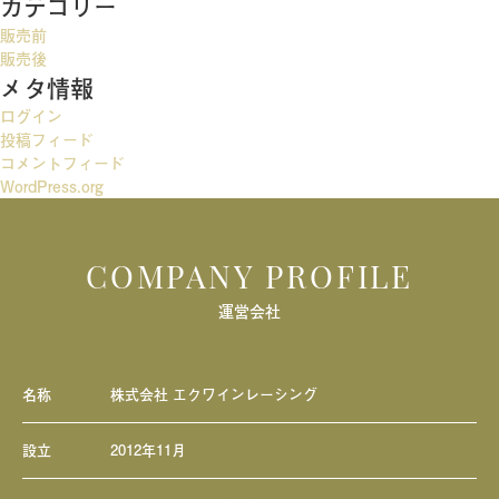
カテゴリー
ゲ
販売前
ー
販売後
メタ情報
シ
ログイン
ョ
投稿フィード
ン
コメントフィード
WordPress.org
COMPANY PROFILE
運営会社
名称
株式会社 エクワインレーシング
設立
2012年11月