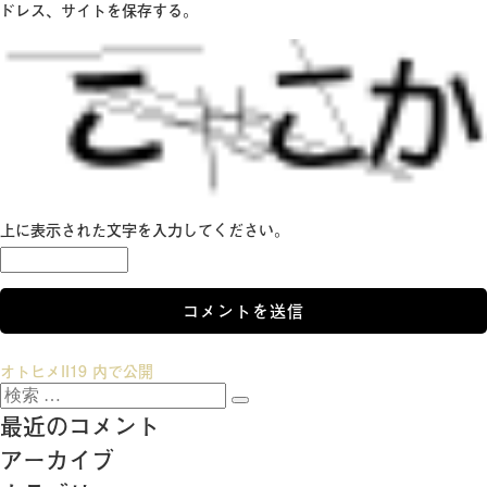
ドレス、サイトを保存する。
上に表示された文字を入力してください。
投
オトヒメII19
内で公開
検
稿
検
索:
最近のコメント
索
ナ
アーカイブ
ビ