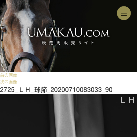
前の画像
次の画像
2725_ＬＨ_球節_20200710083033_90