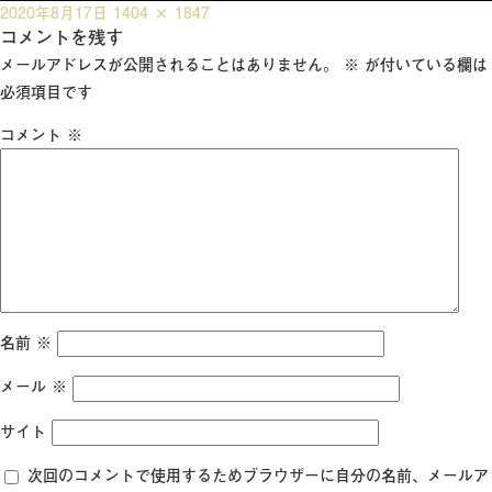
投
フ
2020年8月17日
1404 × 1847
稿
コメントを残す
ル
日:
サ
メールアドレスが公開されることはありません。
※
が付いている欄は
イ
必須項目です
ズ
コメント
※
名前
※
メール
※
サイト
次回のコメントで使用するためブラウザーに自分の名前、メールア