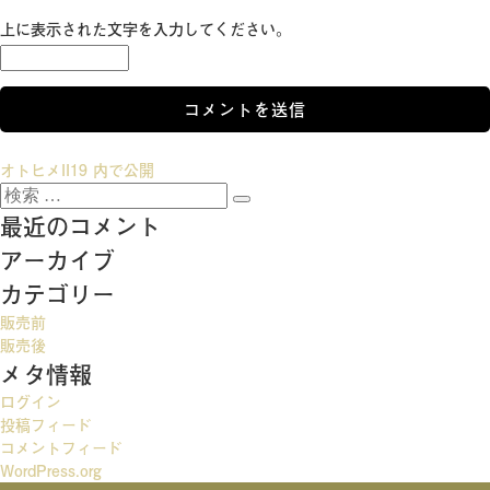
上に表示された文字を入力してください。
投
オトヒメII19
内で公開
検
稿
検
索:
最近のコメント
索
ナ
アーカイブ
ビ
カテゴリー
ゲ
販売前
ー
販売後
メタ情報
シ
ログイン
ョ
投稿フィード
ン
コメントフィード
WordPress.org