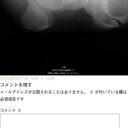
投
フ
2020年8月17日
1696 × 1529
稿
コメントを残す
ル
日:
サ
メールアドレスが公開されることはありません。
※
が付いている欄は
イ
必須項目です
ズ
コメント
※