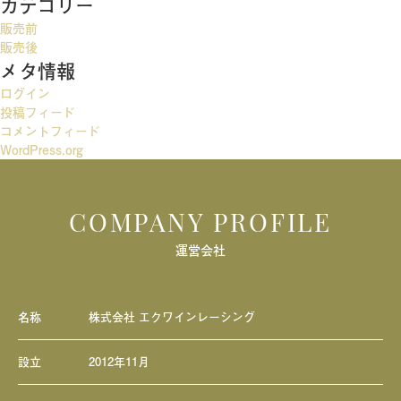
カテゴリー
ゲ
販売前
ー
販売後
メタ情報
シ
ログイン
ョ
投稿フィード
ン
コメントフィード
WordPress.org
COMPANY PROFILE
運営会社
名称
株式会社 エクワインレーシング
設立
2012年11月