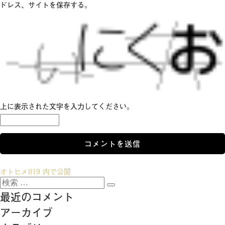
ドレス、サイトを保存する。
上に表示された文字を入力してください。
投
オトヒメII19
内で公開
検
稿
検
索:
最近のコメント
索
ナ
アーカイブ
ビ