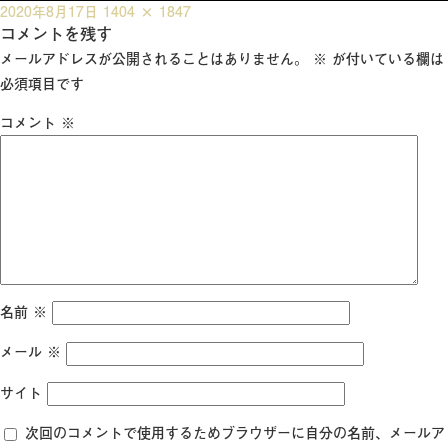
投
フ
2020年8月17日
1404 × 1847
稿
コメントを残す
ル
日:
サ
メールアドレスが公開されることはありません。
※
が付いている欄は
イ
必須項目です
ズ
コメント
※
名前
※
メール
※
サイト
次回のコメントで使用するためブラウザーに自分の名前、メールア