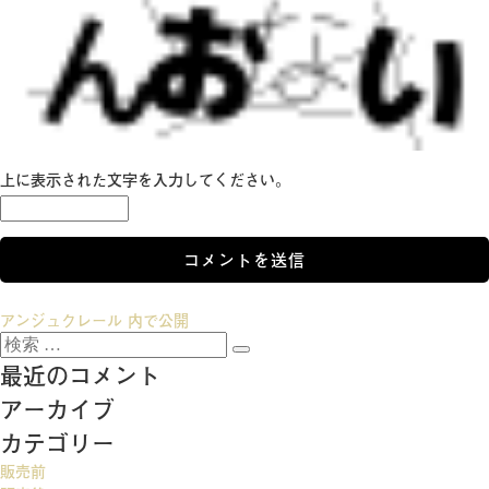
上に表示された文字を入力してください。
投
アンジュクレール
内で公開
検
稿
検
索:
最近のコメント
索
ナ
アーカイブ
ビ
カテゴリー
ゲ
販売前