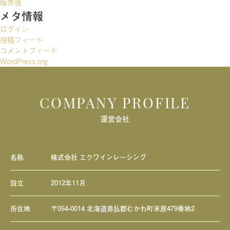
ー
販売後
メタ情報
シ
ログイン
ョ
投稿フィード
ン
コメントフィード
WordPress.org
COMPANY PROFILE
運営会社
名称
株式会社 エクワインレーシング
設立
2012年11月
所在地
〒054-0014 北海道勇払郡むかわ町米原479番地2