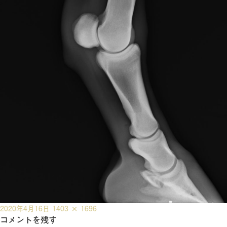
投
フ
2020年4月16日
1403 × 1696
稿
コメントを残す
ル