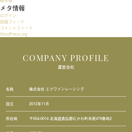
販売後
メタ情報
シ
ログイン
ョ
投稿フィード
ン
コメントフィード
WordPress.org
COMPANY PROFILE
運営会社
名称
株式会社 エクワインレーシング
設立
2012年11月
所在地
〒054-0014 北海道勇払郡むかわ町米原479番地2