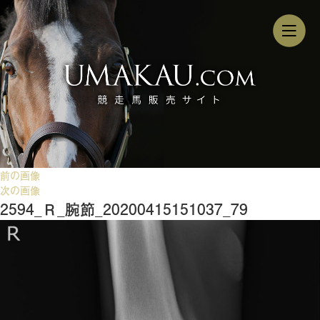
前の画像
次の画像
2594_Ｒ_腕節_20200415151037_79