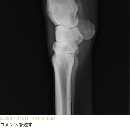
投
フ
2020年4月16日
1404 × 1684
稿
コメントを残す
ル