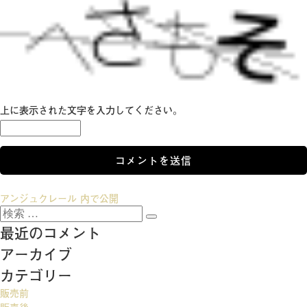
上に表示された文字を入力してください。
投
アンジュクレール
内で公開
検
稿
検
索:
最近のコメント
索
ナ
アーカイブ
ビ
カテゴリー
ゲ
販売前
ー