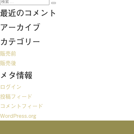
検
稿
検
索:
最近のコメント
索
ナ
アーカイブ
ビ
カテゴリー
ゲ
販売前
ー
販売後
メタ情報
シ
ログイン
ョ
投稿フィード
ン
コメントフィード
WordPress.org