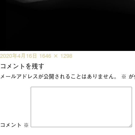
投
フ
2020年4月16日
1646 × 1298
稿
ル
コメントを残す
日:
サ
メールアドレスが公開されることはありません。
※
が
イ
ズ
コメント
※