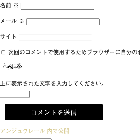
名前
※
メール
※
サイト
次回のコメントで使用するためブラウザーに自分の
上に表示された文字を入力してください。
投
アンジュクレール
内で公開