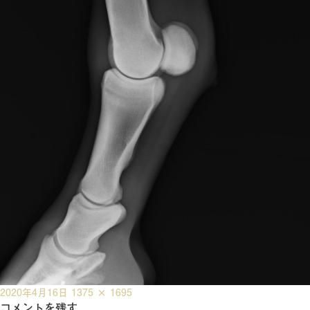
投
フ
2020年4月16日
1375 × 1695
稿
コメントを残す
ル