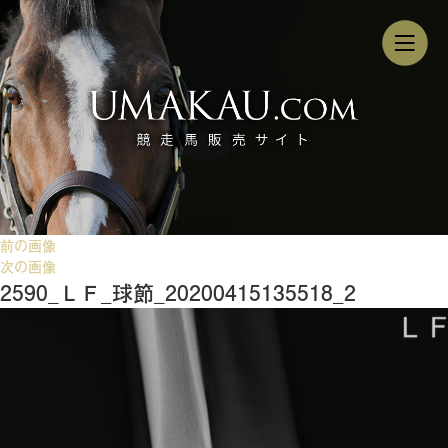
前の画像
次の画像
2590_ＬＦ_球節_20200415135518_2