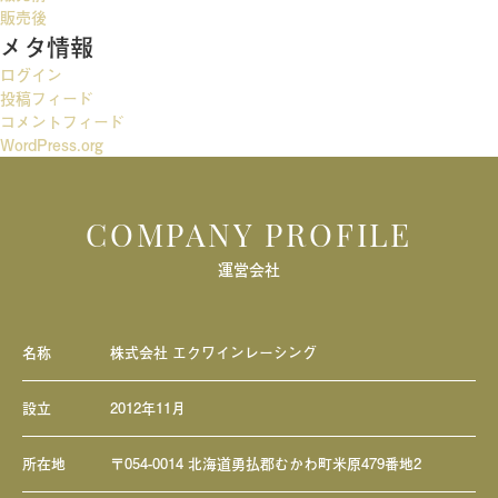
ー
販売後
メタ情報
シ
ログイン
ョ
投稿フィード
ン
コメントフィード
WordPress.org
COMPANY PROFILE
運営会社
名称
株式会社 エクワインレーシング
設立
2012年11月
所在地
〒054-0014 北海道勇払郡むかわ町米原479番地2