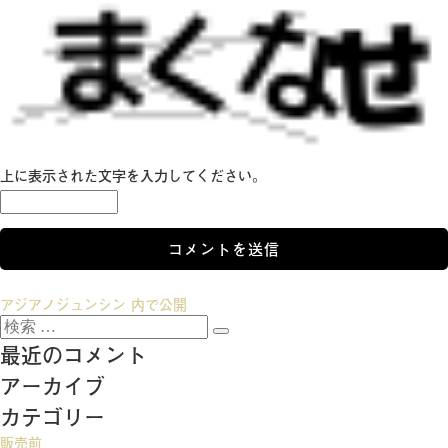
上に表示された文字を入力してください。
投
アジアノジュンシン
内で公開
検
稿
検
索:
最近のコメント
索
ナ
アーカイブ
ビ
カテゴリー
ゲ
販売前