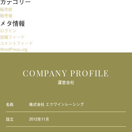
カテゴリー
ゲ
販売前
ー
販売後
メタ情報
シ
ログイン
ョ
投稿フィード
ン
コメントフィード
WordPress.org
COMPANY PROFILE
運営会社
名称
株式会社 エクワインレーシング
設立
2012年11月