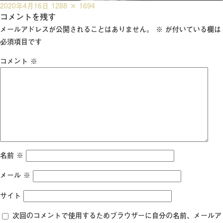
投
フ
2020年4月16日
1288 × 1694
稿
コメントを残す
ル
日:
サ
メールアドレスが公開されることはありません。
※
が付いている欄は
イ
必須項目です
ズ
コメント
※
名前
※
メール
※
サイト
次回のコメントで使用するためブラウザーに自分の名前、メールア