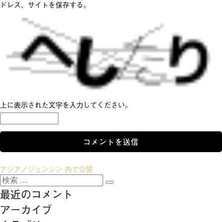
ドレス、サイトを保存する。
上に表示された文字を入力してください。
投
アジアノジュンシン
内で公開
検
稿
検
索:
最近のコメント
索
ナ
アーカイブ
ビ