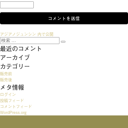
投
アジアノジュンシン
内で公開
検
稿
検
索:
最近のコメント
索
ナ
アーカイブ
ビ
カテゴリー
ゲ
販売前
ー
販売後
メタ情報
シ
ログイン
ョ
投稿フィード
ン
コメントフィード
WordPress.org