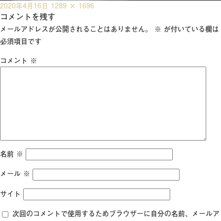
投
フ
2020年4月16日
1289 × 1696
稿
コメントを残す
ル
日:
サ
メールアドレスが公開されることはありません。
※
が付いている欄は
イ
必須項目です
ズ
コメント
※
名前
※
メール
※
サイト
次回のコメントで使用するためブラウザーに自分の名前、メールア