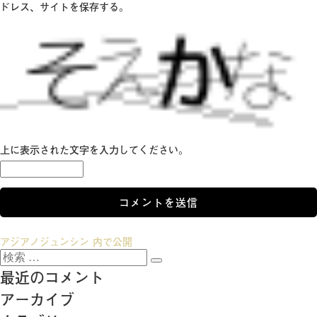
ドレス、サイトを保存する。
上に表示された文字を入力してください。
投
アジアノジュンシン
内で公開
検
稿
検
索:
最近のコメント
索
ナ
アーカイブ
ビ