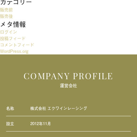
カテゴリー
ゲ
販売前
ー
販売後
メタ情報
シ
ログイン
ョ
投稿フィード
ン
コメントフィード
WordPress.org
COMPANY PROFILE
運営会社
名称
株式会社 エクワインレーシング
設立
2012年11月