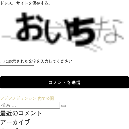
ドレス、サイトを保存する。
上に表示された文字を入力してください。
投
アジアノジュンシン
内で公開
検
稿
検
索:
最近のコメント
索
ナ
アーカイブ
ビ