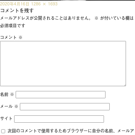
投
フ
2020年4月16日
1286 × 1693
稿
コメントを残す
ル
日:
サ
メールアドレスが公開されることはありません。
※
が付いている欄は
イ
必須項目です
ズ
コメント
※
名前
※
メール
※
サイト
次回のコメントで使用するためブラウザーに自分の名前、メールア