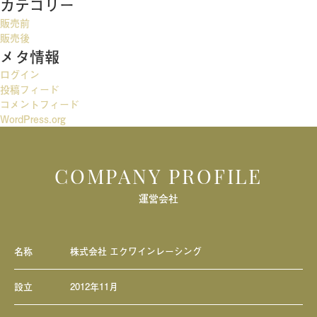
カテゴリー
ゲ
販売前
ー
販売後
メタ情報
シ
ログイン
ョ
投稿フィード
ン
コメントフィード
WordPress.org
COMPANY PROFILE
運営会社
名称
株式会社 エクワインレーシング
設立
2012年11月