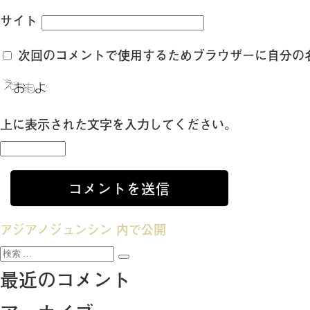
サイト
次回のコメントで使用するためブラウザーに自分の
上に表示された文字を入力してください。
投
アジアノジュンシン
内で公開
検
稿
検
索:
最近のコメント
索
ナ