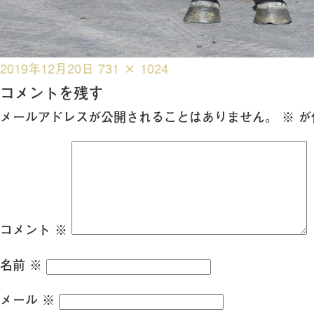
投
フ
2019年12月20日
731 × 1024
稿
ル
コメントを残す
日:
サ
メールアドレスが公開されることはありません。
※
が
イ
ズ
コメント
※
名前
※
メール
※