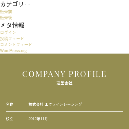
カテゴリー
ゲ
販売前
ー
販売後
メタ情報
シ
ログイン
ョ
投稿フィード
ン
コメントフィード
WordPress.org
COMPANY PROFILE
運営会社
名称
株式会社 エクワインレーシング
設立
2012年11月