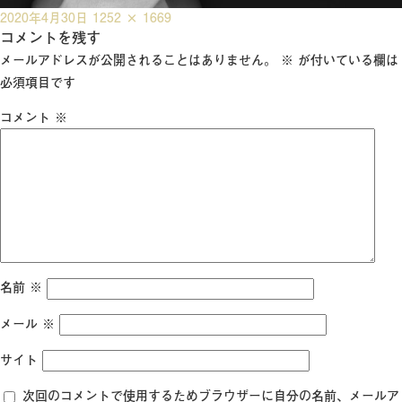
投
フ
2020年4月30日
1252 × 1669
稿
コメントを残す
ル
日:
サ
メールアドレスが公開されることはありません。
※
が付いている欄は
イ
必須項目です
ズ
コメント
※
名前
※
メール
※
サイト
次回のコメントで使用するためブラウザーに自分の名前、メールア