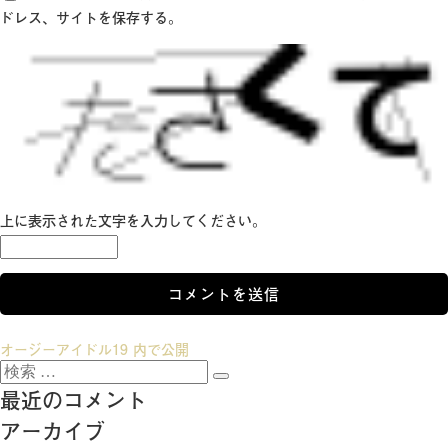
ドレス、サイトを保存する。
上に表示された文字を入力してください。
投
オージーアイドル19
内で公開
検
稿
検
索:
最近のコメント
索
ナ
アーカイブ
ビ