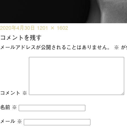
投
フ
2020年4月30日
1201 × 1602
稿
ル
コメントを残す
日:
サ
メールアドレスが公開されることはありません。
※
が
イ
ズ
コメント
※
名前
※
メール
※