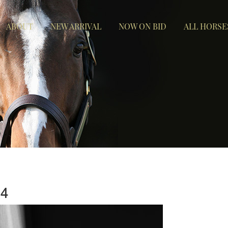
ABOUT
NEW ARRIVAL
NOW ON BID
ALL HORSE
4