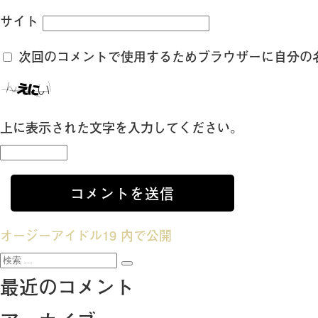
サイト
次回のコメントで使用するためブラウザーに自分の
上に表示された文字を入力してください。
投
オージーアイドル19
内で公開
検
稿
検
索:
最近のコメント
索
ナ