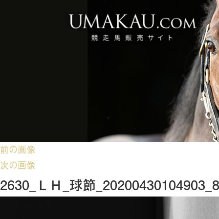
前の画像
次の画像
2630_ＬＨ_球節_20200430104903_8