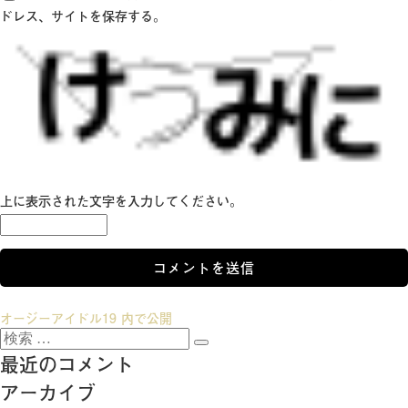
ドレス、サイトを保存する。
上に表示された文字を入力してください。
投
オージーアイドル19
内で公開
検
稿
検
索:
最近のコメント
索
ナ
アーカイブ
ビ