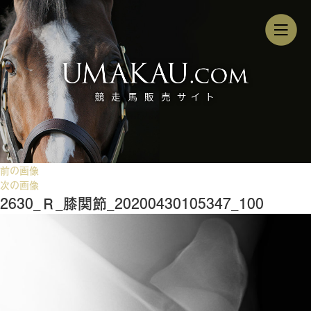
前の画像
次の画像
2630_Ｒ_膝関節_20200430105347_100