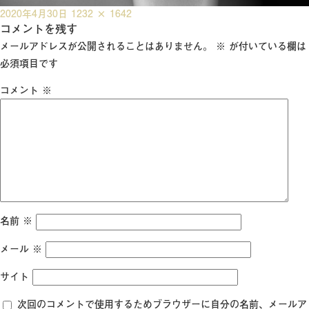
投
フ
2020年4月30日
1232 × 1642
稿
コメントを残す
ル
日:
サ
メールアドレスが公開されることはありません。
※
が付いている欄は
イ
必須項目です
ズ
コメント
※
名前
※
メール
※
サイト
次回のコメントで使用するためブラウザーに自分の名前、メールア