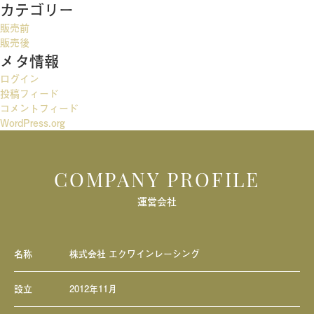
カテゴリー
ゲ
販売前
ー
販売後
メタ情報
シ
ログイン
ョ
投稿フィード
ン
コメントフィード
WordPress.org
COMPANY PROFILE
運営会社
名称
株式会社 エクワインレーシング
設立
2012年11月