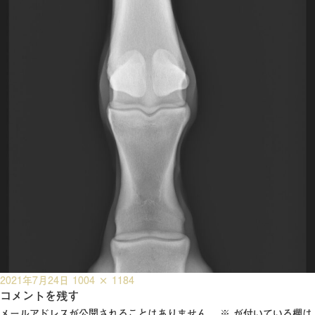
投
フ
2021年7月24日
1004 × 1184
稿
コメントを残す
ル
日:
サ
メールアドレスが公開されることはありません。
※
が付いている欄は