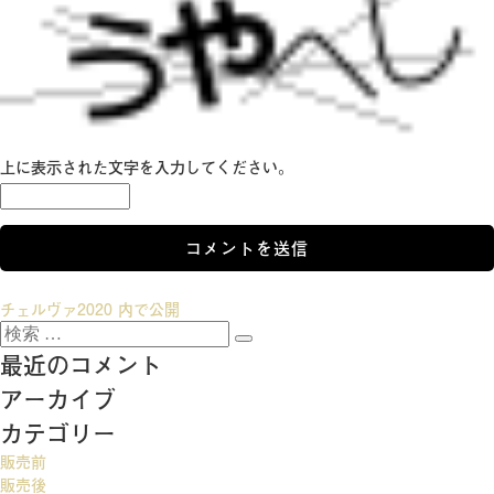
上に表示された文字を入力してください。
投
チェルヴァ2020
内で公開
検
稿
検
索:
最近のコメント
索
ナ
アーカイブ
ビ
カテゴリー
ゲ
販売前
ー
販売後