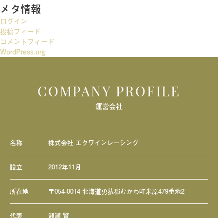
メタ情報
シ
ログイン
ョ
投稿フィード
ン
コメントフィード
WordPress.org
COMPANY PROFILE
運営会社
名称
株式会社 エクワインレーシング
設立
2012年11月
所在地
〒054-0014 北海道勇払郡むかわ町米原479番地2
代表
瀬瀬 賢