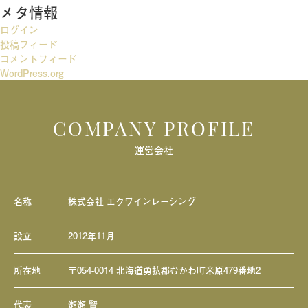
メタ情報
シ
ログイン
ョ
投稿フィード
ン
コメントフィード
WordPress.org
COMPANY PROFILE
運営会社
名称
株式会社 エクワインレーシング
設立
2012年11月
所在地
〒054-0014 北海道勇払郡むかわ町米原479番地2
代表
瀬瀬 賢