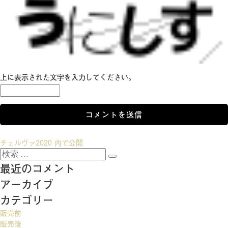
上に表示された文字を入力してください。
投
チェルヴァ2020
内で公開
検
稿
検
索:
最近のコメント
索
ナ
アーカイブ
ビ
カテゴリー
ゲ
販売前
ー
販売後