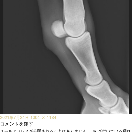
投
フ
2021年7月24日
1004 × 1184
稿
コメントを残す
ル
日:
サ
メールアドレスが公開されることはありません。
※
が付いている欄は