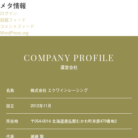
メタ情報
シ
ログイン
ョ
投稿フィード
ン
コメントフィード
WordPress.org
COMPANY PROFILE
運営会社
名称
株式会社 エクワインレーシング
設立
2012年11月
所在地
〒054-0014 北海道勇払郡むかわ町米原479番地2
代表
瀬瀬 賢