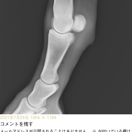
投
フ
2021年7月24日
1004 × 1184
稿
コメントを残す
ル
日:
サ
メールアドレスが公開されることはありません。
※
が付いている欄は