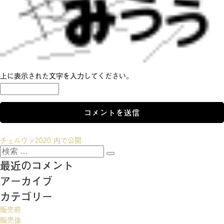
上に表示された文字を入力してください。
投
チェルヴァ2020
内で公開
検
稿
検
索:
最近のコメント
索
ナ
アーカイブ
ビ
カテゴリー
ゲ
販売前
ー
販売後