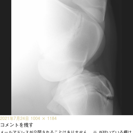
投
フ
2021年7月24日
1004 × 1184
稿
コメントを残す
ル
日:
サ
メールアドレスが公開されることはありません。
※
が付いている欄は