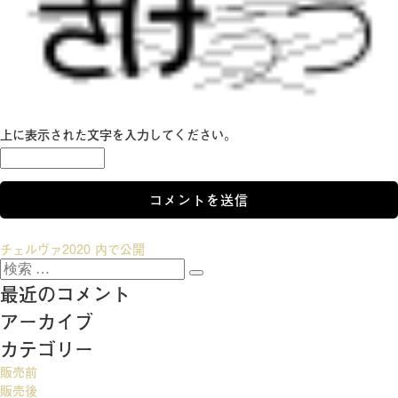
上に表示された文字を入力してください。
投
チェルヴァ2020
内で公開
検
稿
検
索:
最近のコメント
索
ナ
アーカイブ
ビ
カテゴリー
ゲ
販売前
ー
販売後