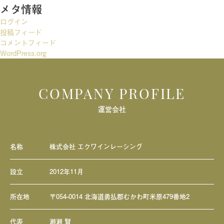
メタ情報
シ
ログイン
ョ
投稿フィード
ン
コメントフィード
WordPress.org
COMPANY PROFILE
運営会社
名称
株式会社 エクワインレーシング
設立
2012年11月
所在地
〒054-0014 北海道勇払郡むかわ町米原479番地2
代表
瀬瀬 賢