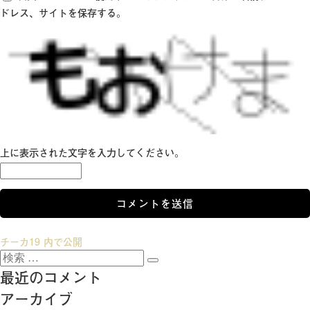
ドレス、サイトを保存する。
上に表示された文字を入力してください。
投
チーカ19
内で公開
検
稿
検
索:
最近のコメント
索
ナ
アーカイブ
ビ