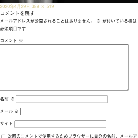
投
フ
2020年4月29日
389 × 519
稿
コメントを残す
ル
日:
サ
メールアドレスが公開されることはありません。
※
が付いている欄は
イ
必須項目です
ズ
コメント
※
名前
※
メール
※
サイト
次回のコメントで使用するためブラウザーに自分の名前、メールア