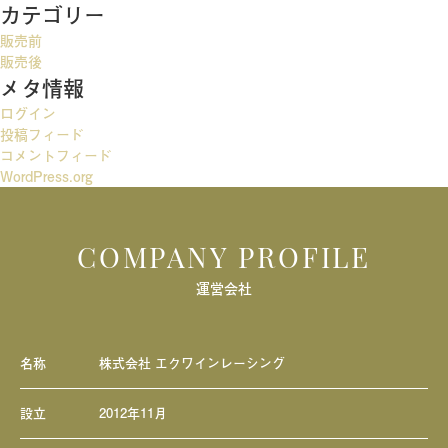
カテゴリー
ゲ
販売前
ー
販売後
メタ情報
シ
ログイン
ョ
投稿フィード
ン
コメントフィード
WordPress.org
COMPANY PROFILE
運営会社
名称
株式会社 エクワインレーシング
設立
2012年11月