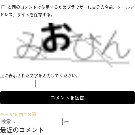
次回のコメントで使用するためブラウザーに自分の名前、メールア
ドレス、サイトを保存する。
上に表示された文字を入力してください。
投
チーカ19
内で公開
検
稿
検
索:
最近のコメント
索
ナ