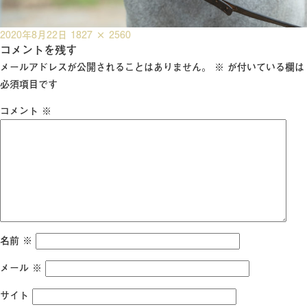
投
フ
2020年8月22日
1827 × 2560
稿
コメントを残す
ル
日:
サ
メールアドレスが公開されることはありません。
※
が付いている欄は
イ
必須項目です
ズ
コメント
※
名前
※
メール
※
サイト