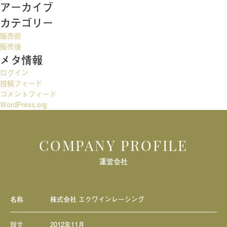
アーカイブ
ビ
カテゴリー
ゲ
販売前
ー
販売後
メタ情報
シ
ログイン
ョ
投稿フィード
ン
コメントフィード
WordPress.org
COMPANY PROFILE
運営会社
名称
株式会社 エクワインレーシング
設立
2012年11月