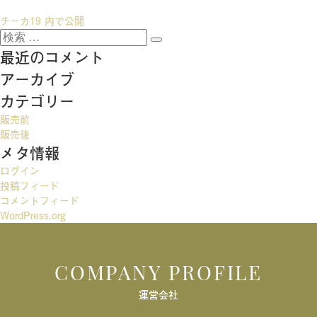
投
チーカ19
内で公開
検
稿
検
索:
最近のコメント
索
ナ
アーカイブ
ビ
カテゴリー
ゲ
販売前
ー
販売後
メタ情報
シ
ログイン
ョ
投稿フィード
ン
コメントフィード
WordPress.org
COMPANY PROFILE
運営会社