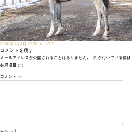
投
フ
2020年3月4日
2560 × 1707
稿
コメントを残す
ル
日:
サ
メールアドレスが公開されることはありません。
※
が付いている欄は
イ
必須項目です
ズ
コメント
※