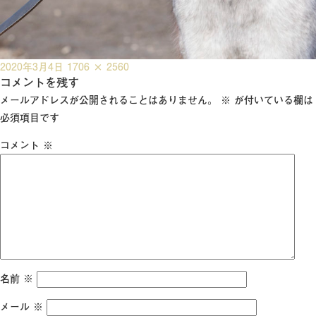
投
フ
2020年3月4日
1706 × 2560
稿
コメントを残す
ル
日:
サ
メールアドレスが公開されることはありません。
※
が付いている欄は
イ
必須項目です
ズ
コメント
※
名前
※
メール
※