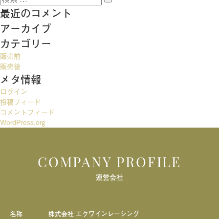
稿
検
索:
最近のコメント
索
ナ
アーカイブ
ビ
カテゴリー
ゲ
販売前
ー
販売後
メタ情報
シ
ログイン
ョ
投稿フィード
ン
コメントフィード
WordPress.org
COMPANY PROFILE
運営会社
名称
株式会社 エクワインレーシング