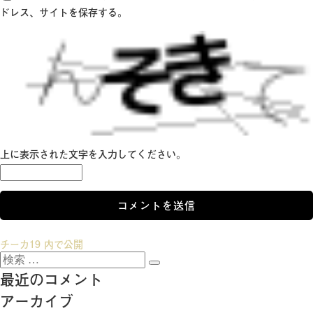
ドレス、サイトを保存する。
上に表示された文字を入力してください。
投
チーカ19
内で公開
検
稿
検
索:
最近のコメント
索
ナ
アーカイブ
ビ