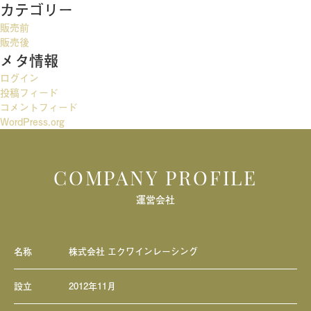
カテゴリー
ゲ
販売前
ー
販売後
メタ情報
シ
ログイン
ョ
投稿フィード
ン
コメントフィード
WordPress.org
COMPANY PROFILE
運営会社
名称
株式会社 エクワインレーシング
設立
2012年11月