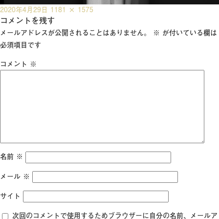
投
フ
2020年4月29日
1181 × 1575
稿
コメントを残す
ル
日:
サ
メールアドレスが公開されることはありません。
※
が付いている欄は
イ
必須項目です
ズ
コメント
※
名前
※
メール
※
サイト
次回のコメントで使用するためブラウザーに自分の名前、メールア