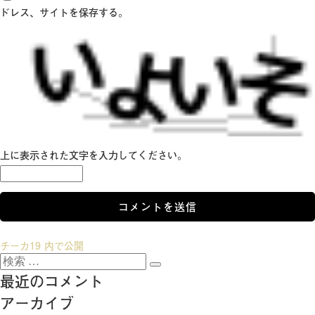
ドレス、サイトを保存する。
上に表示された文字を入力してください。
投
チーカ19
内で公開
検
稿
検
索:
最近のコメント
索
ナ
アーカイブ
ビ