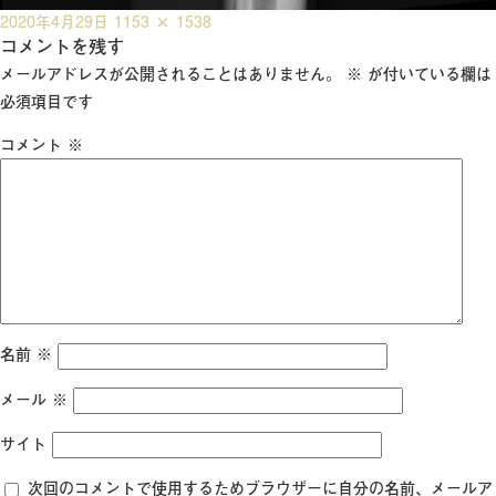
投
フ
2020年4月29日
1153 × 1538
稿
コメントを残す
ル
日:
サ
メールアドレスが公開されることはありません。
※
が付いている欄は
イ
必須項目です
ズ
コメント
※
名前
※
メール
※
サイト
次回のコメントで使用するためブラウザーに自分の名前、メールア