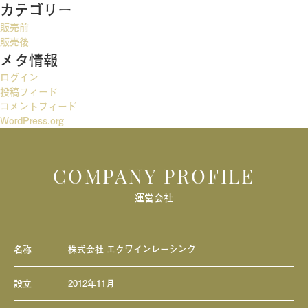
カテゴリー
ゲ
販売前
ー
販売後
メタ情報
シ
ログイン
ョ
投稿フィード
ン
コメントフィード
WordPress.org
COMPANY PROFILE
運営会社
名称
株式会社 エクワインレーシング
設立
2012年11月