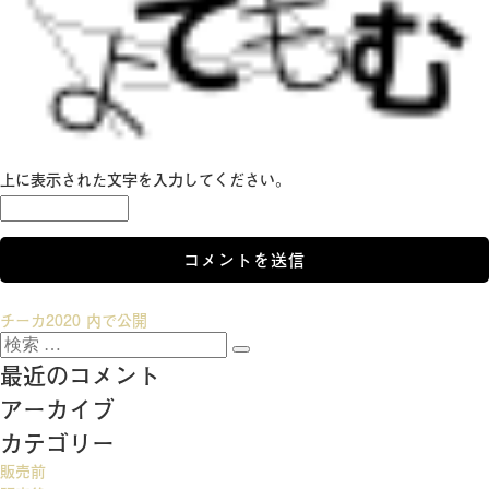
上に表示された文字を入力してください。
投
チーカ2020
内で公開
検
稿
検
索:
最近のコメント
索
ナ
アーカイブ
ビ
カテゴリー
ゲ
販売前