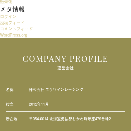
ー
販売後
メタ情報
シ
ログイン
ョ
投稿フィード
ン
コメントフィード
WordPress.org
COMPANY PROFILE
運営会社
名称
株式会社 エクワインレーシング
設立
2012年11月
所在地
〒054-0014 北海道勇払郡むかわ町米原479番地2