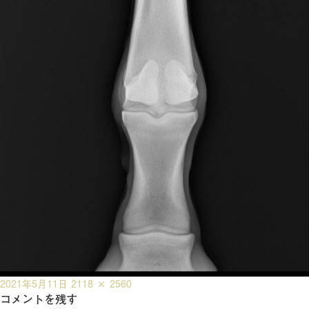
投
フ
2021年5月11日
2118 × 2560
稿
コメントを残す
ル