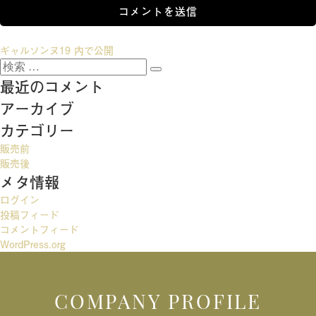
投
ギャルソンヌ19
内で公開
検
稿
検
索:
最近のコメント
索
ナ
アーカイブ
ビ
カテゴリー
ゲ
販売前
ー
販売後
メタ情報
シ
ログイン
ョ
投稿フィード
ン
コメントフィード
WordPress.org
COMPANY PROFILE