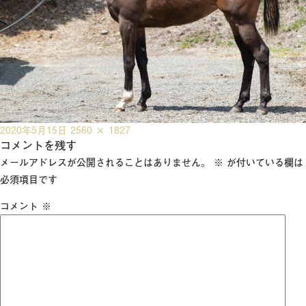
投
フ
2020年5月15日
2560 × 1827
稿
コメントを残す
ル
日:
サ
メールアドレスが公開されることはありません。
※
が付いている欄は
イ
必須項目です
ズ
コメント
※