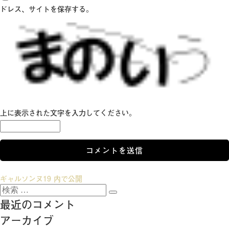
ドレス、サイトを保存する。
上に表示された文字を入力してください。
投
ギャルソンヌ19
内で公開
検
稿
検
索:
最近のコメント
索
ナ
アーカイブ
ビ