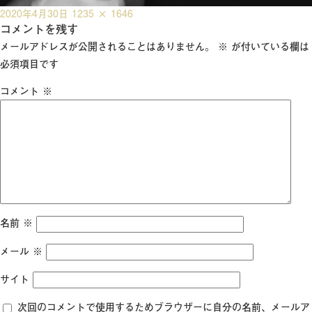
投
フ
2020年4月30日
1235 × 1646
稿
コメントを残す
ル
日:
サ
メールアドレスが公開されることはありません。
※
が付いている欄は
イ
必須項目です
ズ
コメント
※
名前
※
メール
※
サイト
次回のコメントで使用するためブラウザーに自分の名前、メールア