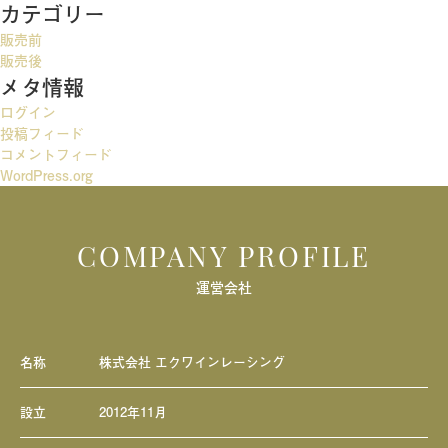
カテゴリー
ゲ
販売前
ー
販売後
メタ情報
シ
ログイン
ョ
投稿フィード
ン
コメントフィード
WordPress.org
COMPANY PROFILE
運営会社
名称
株式会社 エクワインレーシング
設立
2012年11月