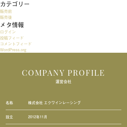
カテゴリー
ゲ
販売前
ー
販売後
メタ情報
シ
ログイン
ョ
投稿フィード
ン
コメントフィード
WordPress.org
COMPANY PROFILE
運営会社
名称
株式会社 エクワインレーシング
設立
2012年11月