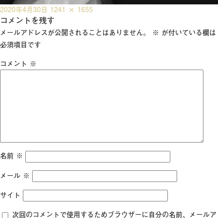
投
フ
2020年4月30日
1241 × 1655
稿
コメントを残す
ル
日:
サ
メールアドレスが公開されることはありません。
※
が付いている欄は
イ
必須項目です
ズ
コメント
※
名前
※
メール
※
サイト
次回のコメントで使用するためブラウザーに自分の名前、メールア