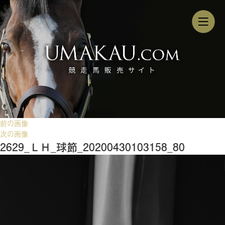
前の画像
次の画像
2629_ＬＨ_球節_20200430103158_80