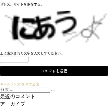
ドレス、サイトを保存する。
上に表示された文字を入力してください。
投
ギャルソンヌ19
内で公開
検
稿
検
索:
最近のコメント
索
ナ
アーカイブ
ビ