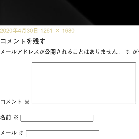
投
フ
2020年4月30日
1261 × 1680
稿
ル
コメントを残す
日:
サ
メールアドレスが公開されることはありません。
※
が
イ
ズ
コメント
※
名前
※
メール
※