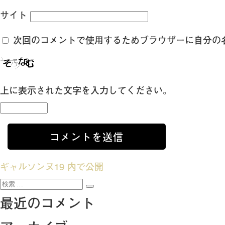
サイト
次回のコメントで使用するためブラウザーに自分の
上に表示された文字を入力してください。
投
ギャルソンヌ19
内で公開
検
稿
検
索:
最近のコメント
索
ナ