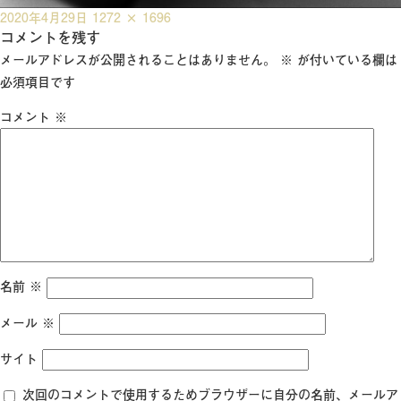
投
フ
2020年4月29日
1272 × 1696
稿
コメントを残す
ル
日:
サ
メールアドレスが公開されることはありません。
※
が付いている欄は
イ
必須項目です
ズ
コメント
※
名前
※
メール
※
サイト
次回のコメントで使用するためブラウザーに自分の名前、メールア