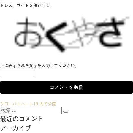
ドレス、サイトを保存する。
上に表示された文字を入力してください。
投
グローバルハート19
内で公開
検
稿
検
索:
最近のコメント
索
ナ
アーカイブ
ビ