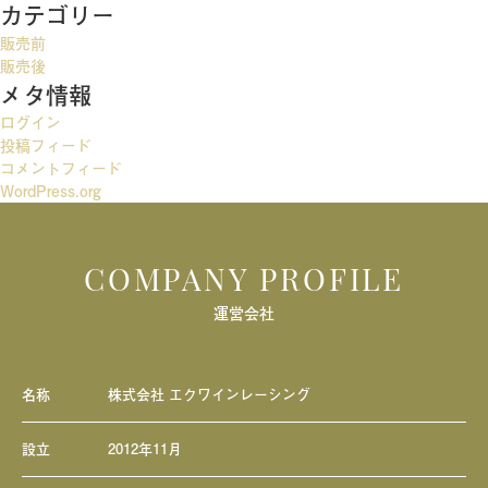
カテゴリー
ゲ
販売前
ー
販売後
メタ情報
シ
ログイン
ョ
投稿フィード
ン
コメントフィード
WordPress.org
COMPANY PROFILE
運営会社
名称
株式会社 エクワインレーシング
設立
2012年11月