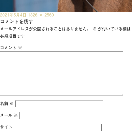
投
フ
2021年5月4日
1826 × 2560
稿
コメントを残す
ル
日:
サ
メールアドレスが公開されることはありません。
※
が付いている欄は
イ
必須項目です
ズ
コメント
※
名前
※
メール
※
サイト