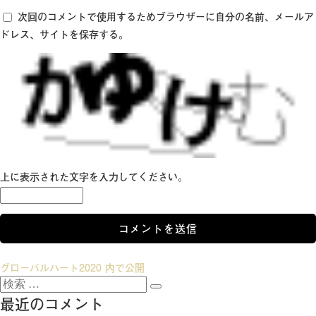
次回のコメントで使用するためブラウザーに自分の名前、メールア
ドレス、サイトを保存する。
上に表示された文字を入力してください。
投
グローバルハート2020
内で公開
検
稿
検
索:
最近のコメント
索
ナ