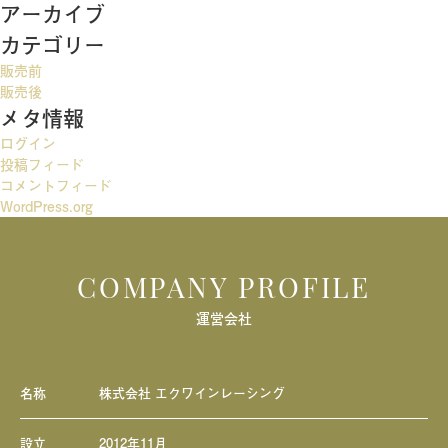
アーカイブ
ビ
カテゴリー
ゲ
販売前
ー
販売後
メタ情報
シ
ログイン
ョ
投稿フィード
ン
コメントフィード
WordPress.org
COMPANY PROFILE
運営会社
名称
株式会社 エクワインレーシング
設立
2012年11月