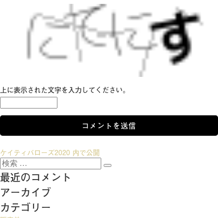
上に表示された文字を入力してください。
投
ケイティバローズ2020
内で公開
検
稿
検
索:
最近のコメント
索
ナ
アーカイブ
ビ
カテゴリー
ゲ