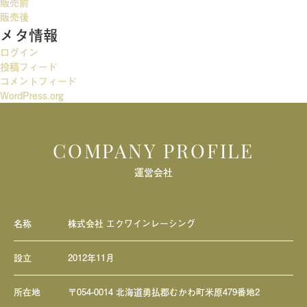
販売前
ー
販売後
メタ情報
シ
ログイン
ョ
投稿フィード
ン
コメントフィード
WordPress.org
COMPANY PROFILE
運営会社
名称
株式会社 エクワインレーシング
設立
2012年11月
所在地
〒054-0014 北海道勇払郡むかわ町米原479番地2