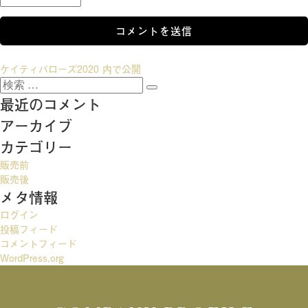
投
ケイティバローズ2020
内で公開
検
稿
検
索:
最近のコメント
索
ナ
アーカイブ
ビ
カテゴリー
ゲ
販売前
ー
販売後
メタ情報
シ
ログイン
ョ
投稿フィード
ン
コメントフィード
WordPress.org