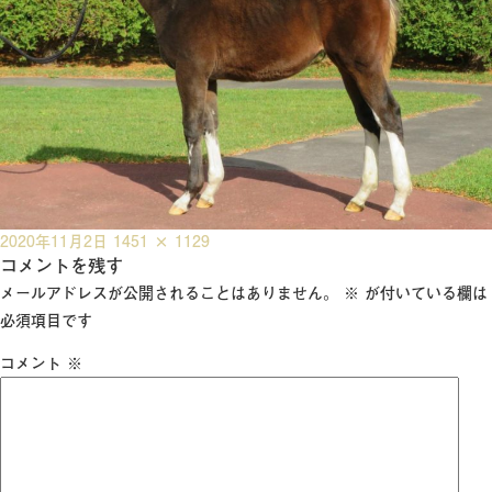
投
フ
2020年11月2日
1451 × 1129
稿
コメントを残す
ル
日:
サ
メールアドレスが公開されることはありません。
※
が付いている欄は
イ
必須項目です
ズ
コメント
※