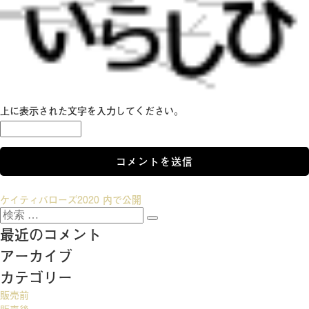
上に表示された文字を入力してください。
投
ケイティバローズ2020
内で公開
検
稿
検
索:
最近のコメント
索
ナ
アーカイブ
ビ
カテゴリー
ゲ
販売前
ー