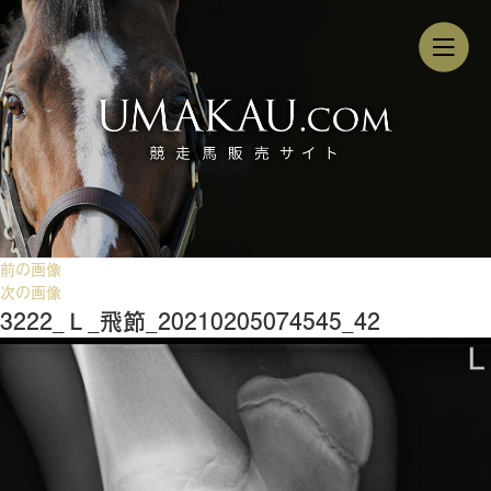
前の画像
次の画像
3222_Ｌ_飛節_20210205074545_42