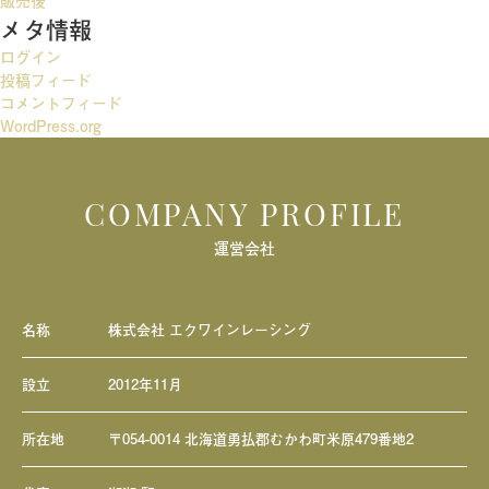
販売後
メタ情報
シ
ログイン
ョ
投稿フィード
ン
コメントフィード
WordPress.org
COMPANY PROFILE
運営会社
名称
株式会社 エクワインレーシング
設立
2012年11月
所在地
〒054-0014 北海道勇払郡むかわ町米原479番地2