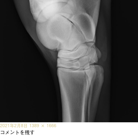
投
フ
2021年2月8日
1389 × 1666
稿
コメントを残す
ル