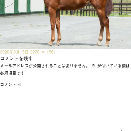
投
フ
2020年8月15日
2278 × 1561
稿
コメントを残す
ル
日:
サ
メールアドレスが公開されることはありません。
※
が付いている欄は
イ
必須項目です
ズ
コメント
※