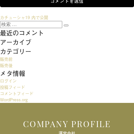
投
カチューシャ19
内で公開
検
稿
検
索:
最近のコメント
索
ナ
アーカイブ
ビ
カテゴリー
ゲ
販売前
ー
販売後
メタ情報
シ
ログイン
ョ
投稿フィード
ン
コメントフィード
WordPress.org
COMPANY PROFILE
運営会社