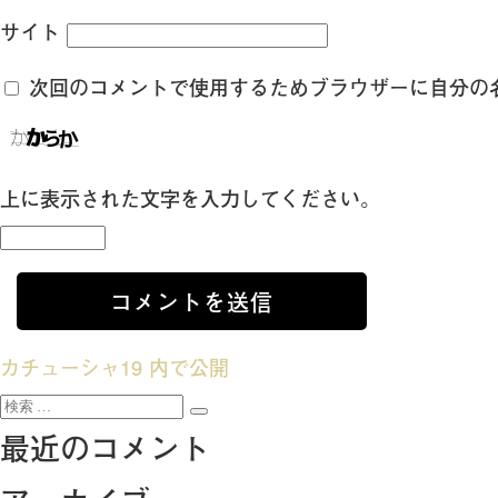
サイト
次回のコメントで使用するためブラウザーに自分の
上に表示された文字を入力してください。
投
カチューシャ19
内で公開
検
稿
検
索:
最近のコメント
索
ナ