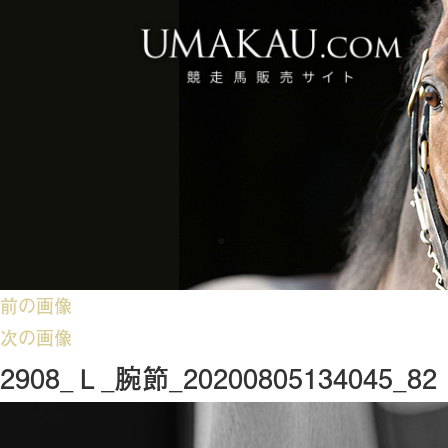
前の画像
次の画像
2908_Ｌ_腕節_20200805134045_82