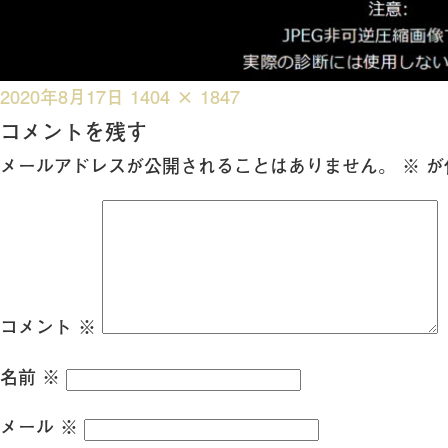
投
フ
2020年8月17日
1404 × 1847
稿
ル
コメントを残す
日:
サ
メールアドレスが公開されることはありません。
※
が
イ
ズ
コメント
※
名前
※
メール
※