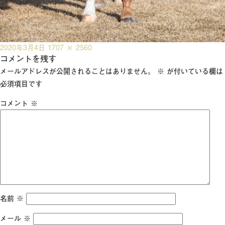
投
フ
2020年3月4日
1707 × 2560
稿
コメントを残す
ル
日:
サ
メールアドレスが公開されることはありません。
※
が付いている欄は
イ
必須項目です
ズ
コメント
※
名前
※
メール
※