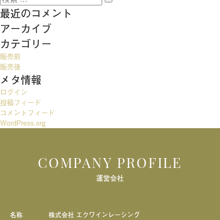
稿
検
索:
最近のコメント
索
ナ
アーカイブ
ビ
カテゴリー
ゲ
販売前
ー
販売後
メタ情報
シ
ログイン
ョ
投稿フィード
ン
コメントフィード
WordPress.org
COMPANY PROFILE
運営会社
名称
株式会社 エクワインレーシング