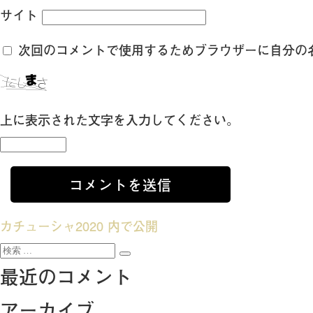
サイト
次回のコメントで使用するためブラウザーに自分の
上に表示された文字を入力してください。
投
カチューシャ2020
内で公開
検
稿
検
索:
最近のコメント
索
ナ
アーカイブ