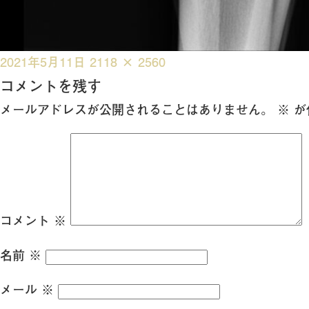
投
フ
2021年5月11日
2118 × 2560
稿
ル
コメントを残す
日:
サ
メールアドレスが公開されることはありません。
※
が
イ
ズ
コメント
※
名前
※
メール
※