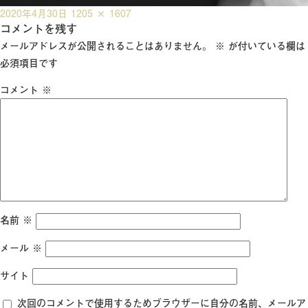
投
フ
2020年4月30日
1205 × 1607
稿
コメントを残す
ル
日:
サ
メールアドレスが公開されることはありません。
※
が付いている欄は
イ
必須項目です
ズ
コメント
※
名前
※
メール
※
サイト
次回のコメントで使用するためブラウザーに自分の名前、メールア