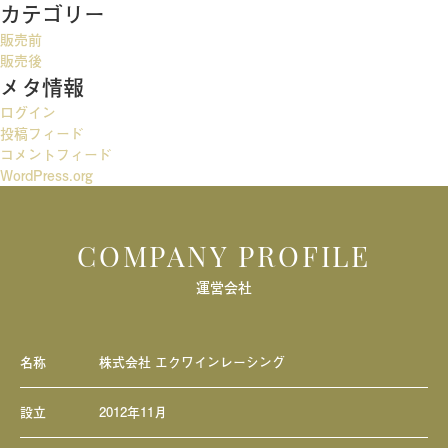
カテゴリー
ゲ
販売前
ー
販売後
メタ情報
シ
ログイン
ョ
投稿フィード
ン
コメントフィード
WordPress.org
COMPANY PROFILE
運営会社
名称
株式会社 エクワインレーシング
設立
2012年11月