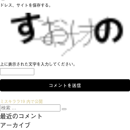
ドレス、サイトを保存する。
上に表示された文字を入力してください。
投
ミスキララ19
内で公開
検
稿
検
索:
最近のコメント
索
ナ
アーカイブ
ビ