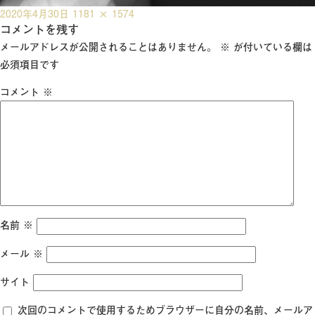
投
フ
2020年4月30日
1181 × 1574
稿
コメントを残す
ル
日:
サ
メールアドレスが公開されることはありません。
※
が付いている欄は
イ
必須項目です
ズ
コメント
※
名前
※
メール
※
サイト
次回のコメントで使用するためブラウザーに自分の名前、メールア