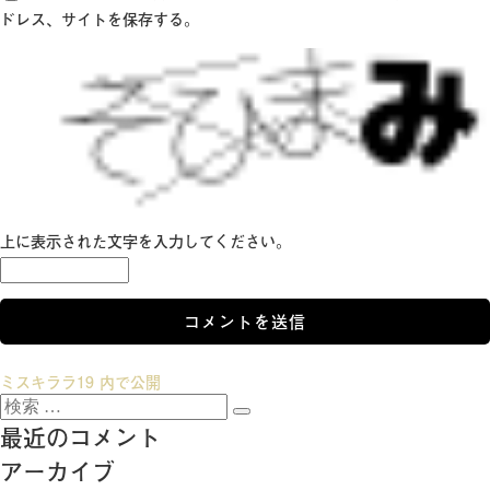
ドレス、サイトを保存する。
上に表示された文字を入力してください。
投
ミスキララ19
内で公開
検
稿
検
索:
最近のコメント
索
ナ
アーカイブ
ビ