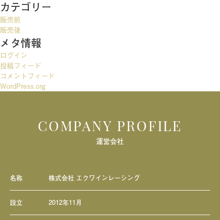
カテゴリー
ゲ
販売前
ー
販売後
メタ情報
シ
ログイン
ョ
投稿フィード
ン
コメントフィード
WordPress.org
COMPANY PROFILE
運営会社
名称
株式会社 エクワインレーシング
設立
2012年11月