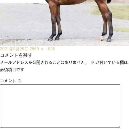
投
フ
2021年8月25日
2560 × 1826
稿
コメントを残す
ル
日:
サ
メールアドレスが公開されることはありません。
※
が付いている欄は
イ
必須項目です
ズ
コメント
※