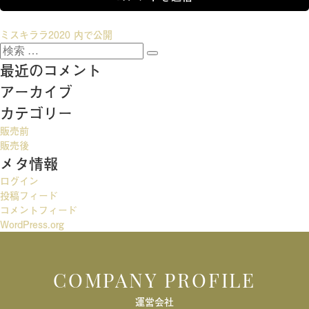
投
ミスキララ2020
内で公開
検
稿
検
索:
最近のコメント
索
ナ
アーカイブ
ビ
カテゴリー
ゲ
販売前
ー
販売後
メタ情報
シ
ログイン
ョ
投稿フィード
ン
コメントフィード
WordPress.org
COMPANY PROFILE
運営会社