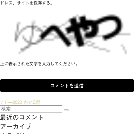
ドレス、サイトを保存する。
上に表示された文字を入力してください。
投
ナド―2020
内で公開
検
稿
検
索:
最近のコメント
索
ナ
アーカイブ
ビ