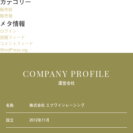
カテゴリー
ゲ
販売前
ー
販売後
メタ情報
シ
ログイン
ョ
投稿フィード
ン
コメントフィード
WordPress.org
COMPANY PROFILE
運営会社
名称
株式会社 エクワインレーシング
設立
2012年11月