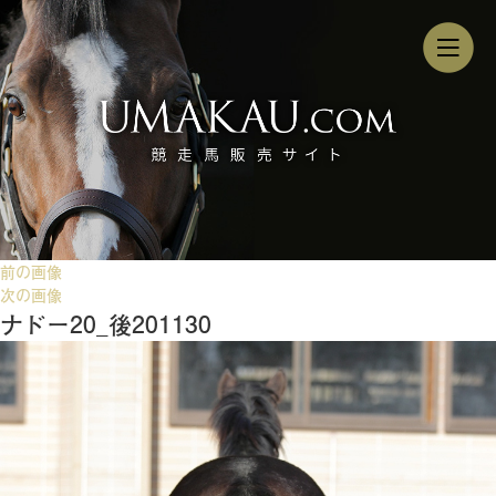
前の画像
次の画像
ナドー20_後201130