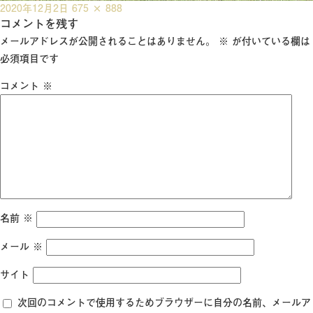
投
フ
2020年12月2日
675 × 888
稿
コメントを残す
ル
日:
サ
メールアドレスが公開されることはありません。
※
が付いている欄は
イ
必須項目です
ズ
コメント
※
名前
※
メール
※
サイト
次回のコメントで使用するためブラウザーに自分の名前、メールア