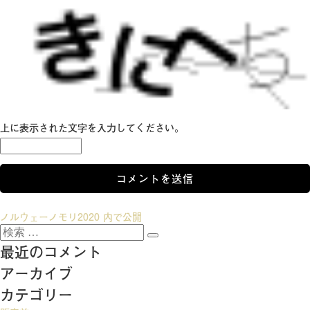
上に表示された文字を入力してください。
投
ノルウェーノモリ2020
内で公開
検
稿
検
索:
最近のコメント
索
ナ
アーカイブ
ビ
カテゴリー
ゲ