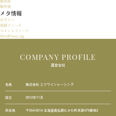
販売前
ー
販売後
メタ情報
シ
ログイン
ョ
投稿フィード
ン
コメントフィード
WordPress.org
COMPANY PROFILE
運営会社
名称
株式会社 エクワインレーシング
設立
2012年11月
所在地
〒054-0014 北海道勇払郡むかわ町米原479番地2